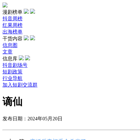
漫剧榜单
抖音周榜
红果周榜
出海榜单
干货内容
信息图
文章
信息库
抖音剧场号
短剧政策
行业导航
加入短剧交流群
谪仙
发布日期：2024年05月20日