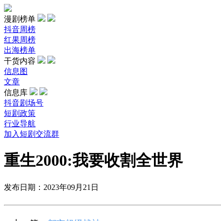
漫剧榜单
抖音周榜
红果周榜
出海榜单
干货内容
信息图
文章
信息库
抖音剧场号
短剧政策
行业导航
加入短剧交流群
重生2000:我要收割全世界
发布日期：2023年09月21日