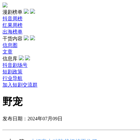
漫剧榜单
抖音周榜
红果周榜
出海榜单
干货内容
信息图
文章
信息库
抖音剧场号
短剧政策
行业导航
加入短剧交流群
野宠
发布日期：2024年07月09日