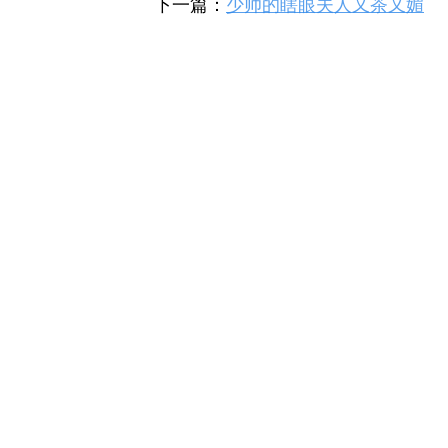
下一篇：
少帅的瞎眼夫人又茶又媚