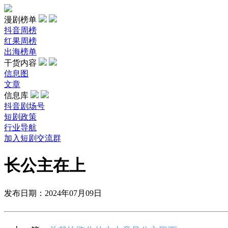
漫剧榜单
抖音周榜
红果周榜
出海榜单
干货内容
信息图
文章
信息库
抖音剧场号
短剧政策
行业导航
加入短剧交流群
长公主在上
发布日期：2024年07月09日