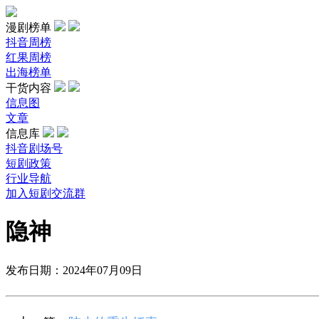
漫剧榜单
抖音周榜
红果周榜
出海榜单
干货内容
信息图
文章
信息库
抖音剧场号
短剧政策
行业导航
加入短剧交流群
隐神
发布日期：2024年07月09日