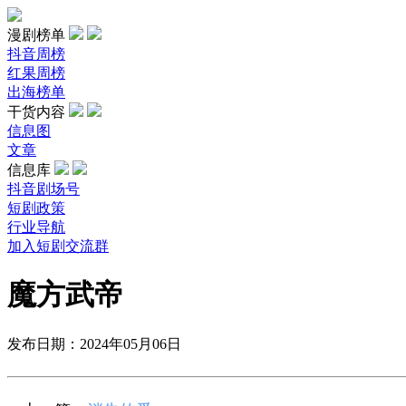
漫剧榜单
抖音周榜
红果周榜
出海榜单
干货内容
信息图
文章
信息库
抖音剧场号
短剧政策
行业导航
加入短剧交流群
魔方武帝
发布日期：2024年05月06日