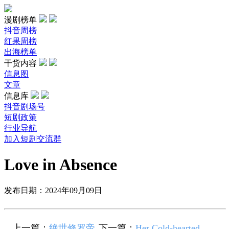
漫剧榜单
抖音周榜
红果周榜
出海榜单
干货内容
信息图
文章
信息库
抖音剧场号
短剧政策
行业导航
加入短剧交流群
Love in Absence
发布日期：2024年09月09日
上一篇：
绝世修罗帝
下一篇：
Her Cold-hearted