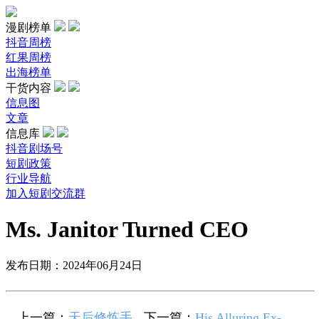
漫剧榜单
抖音周榜
红果周榜
出海榜单
干货内容
信息图
文章
信息库
抖音剧场号
短剧政策
行业导航
加入短剧交流群
Ms. Janitor Turned CEO
发布日期：2024年06月24日
上一篇：
天后修炼手
下一篇：
His Alluring Ex-