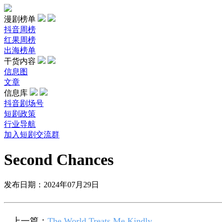
漫剧榜单
抖音周榜
红果周榜
出海榜单
干货内容
信息图
文章
信息库
抖音剧场号
短剧政策
行业导航
加入短剧交流群
Second Chances
发布日期：2024年07月29日
上一篇：
The World Treats Me Kindly