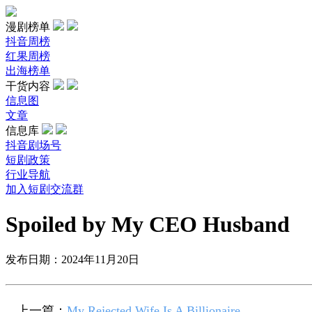
漫剧榜单
抖音周榜
红果周榜
出海榜单
干货内容
信息图
文章
信息库
抖音剧场号
短剧政策
行业导航
加入短剧交流群
Spoiled by My CEO Husband
发布日期：2024年11月20日
上一篇：
My Rejected Wife Is A Billionaire