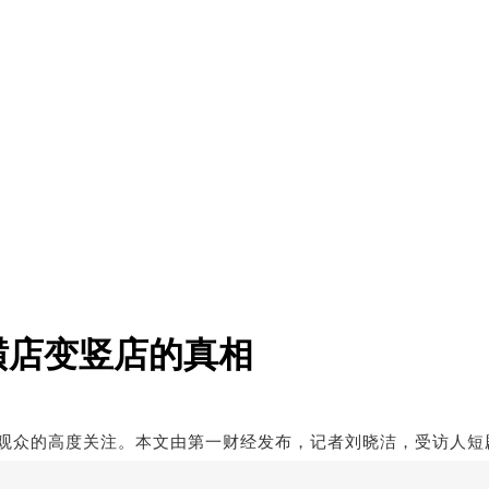
横店变竖店的真相
观众的高度关注。本文
由第一财经发布，记者
刘晓洁，受访人
短