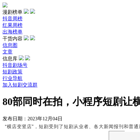
漫剧榜单
抖音周榜
红果周榜
出海榜单
干货内容
信息图
文章
信息库
抖音剧场号
短剧政策
行业导航
加入短剧交流群
80部同时在拍，小程序短剧让
发布日期：2023年12月04日
“横店变竖店”，
短剧受到了
短剧从业者、
各
大
新闻报
刊和普通