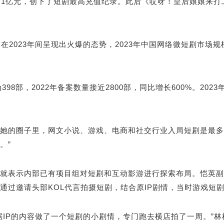
亿元，创下了短剧最高充值纪录。此后《哎呀！皇后娘娘来打工》2
市场在2023年间呈现出火爆的态势，2023年中国网络微短剧市场规模
8部，2022年备案数量接近2800部，同比增长600%。202
她的圈子里，网文小说、游戏、电商和社交行业入局短剧是最多
。”
就表示内部已有项目组对短剧和互动影游进行探索布局。恺英副
通过邀请头部KOL代言拍摄短剧，结合原IP剧情，当时游戏短剧
据IP的内容做了一个短剧的小剧情，专门跑去横店拍了一周。”