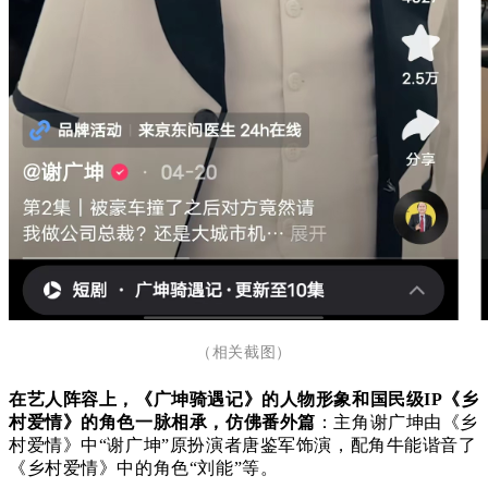
（相关截图）
在艺人阵容上，《广坤骑遇记》的人物形象和国民级IP《乡
村爱情》的角色一脉相承，仿佛番外篇
：主角谢广坤由《乡
村爱情》中“谢广坤”原扮演者唐鉴军饰演，配角牛能谐音了
《乡村爱情》
中的角色“刘能”等。