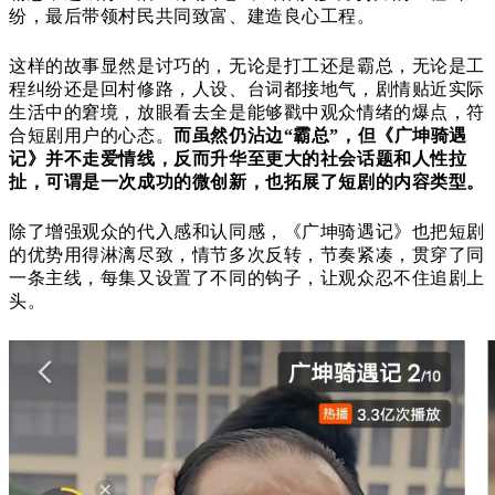
纷，最后带领村民共同致富、建造良心工程。
这样的故事显然是讨巧的，无论是打工还是霸总，无论是工
程纠纷还是回村修路，
人设、台词都接地气，
剧情贴近实际
生活中的窘境，
放眼看去全是能够戳中观众情绪的爆点，
符
合短剧用户的心态
。
而虽然仍沾边“霸总”，但
《广坤骑遇
记》并
不走爱情线，反而升华至更大的社会话题和人性拉
扯，可谓是一次成功的微创新，也拓展了短剧的内容类型。
除了
增强观众的代入感和认同感，
《广坤骑遇记》也把短剧
的优势用得淋漓尽致，
情节多次反转，节奏紧凑，贯穿了同
一条主线，每集又设置了不同的钩子，让观众忍不住追剧上
头。