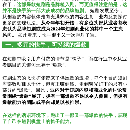
在于，
这部爆款短剧是品牌植入剧。而更值得注意的是，这
并不是快手第一部大获成功的品牌短剧。
短剧发展至今，
从创新的内容载体走向充满热钱的内容生意，业内反复探讨
更多的变现玩法。
从今年年初开始，有多位头部从业者都表
态认为品牌短剧或成为2024年短剧商业化的其中一个主流
风向。
如此看来，快手似乎又一次押对了宝。
一、多元的快手，可持续的爆款
在短剧中吸引用户付费的情节是“钩子”，而在行业中令从业
者瞩目的关键词无异于“爆款”。
短剧生态的飞快扩张带来了供应量的激增，每个平台的短剧
库部数动辄以千计，但真正赚到钱、走到聚光灯下的只有小
部分的“爆款”。因此，
业内对于短剧内容和商业化的讨论常
常围绕“爆款”展开，拥有一部爆款不足以令人侧目，但拥有
爆款能力的团队或平台却足以被推崇。
在这样的话语环境下，跑出了一部又一部爆款的快手，展现
了自己在短剧棋盘上的执子能力。