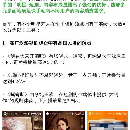
手的「明星+短剧」内容布局显露出了强劲的优势，能够多
元多面地满足快手站内不同用户的内容消费需求。
目前，有不少明星艺人在快手短剧领域拥有了实绩，大致可
以分为以下三类：
1、在广泛影视剧观众中有高国民度的演员
•
《我在大宋开酒吧》有张晓龙、斓曦，再续温太医沈眉庄
CP，正片播放量高达5.7亿+；
•
《超能坐班族》齐聚郭晓婷、尹正、衣云鹤，正片播放量
达到4.2亿+；
•
《鸳鸯断》由李纯主演，在短剧的小载体中提供“大制
作”的观剧体验，正片播放量超3.8亿。