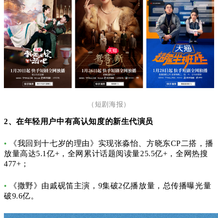
（短剧海报）
2、
在年轻用户中有高认知度的新生代演员
•
《我回到十七岁的理由》实现
张淼怡、方晓东CP二搭
，播
放量高达
5.1亿
+，
全网累计话题阅读量25.5亿+，
全网热搜
477+
；
•
《撒野》
由
戚砚笛
主演，
9集破2亿播放量，总传播曝光量
破9.6亿。