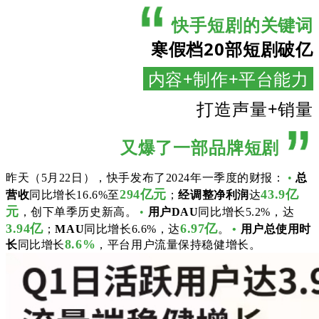
快手短剧的关键词
寒假档20部短剧破亿
内容+制作+平台能力
打造声量+销量
又爆了一部品牌短剧
昨天（5月22日），快手发布了2024年一季度的财报：
•
总
294亿元
43.9亿
营收
同比增长16.6%至
；
经调整净利润
达
元
，创下单季历史新高。
•
用户DAU
同比增长5.2%，达
3.94亿
6.97亿
；
MAU
同比增长6.6%，达
。
•
用户总使用时
8.6%
长
同比增长
，平台用户流量保持稳健增长。