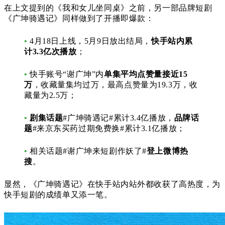
在上文提到的《我和女儿坐同桌》之前，另一部品牌短剧
《广坤骑遇记》同样做到了开播即爆款：
•
4月18日上线，5月9日放出结局，
快手站内累
计
3.3亿次播放
；
•
快手账号“谢广坤”内
单集平均点赞量接近15
万
，收藏量集均过万，最高点赞量为19.3万，收
藏量为2.5万；
•
剧集话题
#广坤骑遇记#累计3.4亿播放，
品牌话
题
#来京东买药过期免费换#累计3.1亿播放；
•
相关话题#谢广坤来短剧作妖了#
登上微博热
搜
。
显然，
《广坤骑遇记》在快手站内站外都收获了高热度，为
快手短剧的成绩单又添一笔。