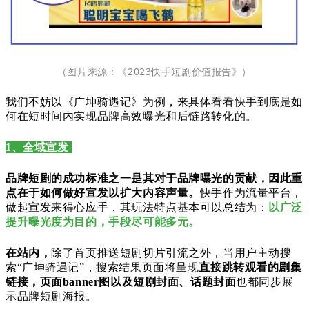
（图片来源：《2023快手短剧价值报告》）
我们不妨以《广坤骑遇记》为例，来具体看看快手到底是如
何在短时间内实现品牌高效曝光和后链路转化的。
1、全域宣发
品牌短剧的成功标准之一是其对于品牌曝光的贡献，因此重
点在于如何做好宣发以扩大内容声量。
快手作为流量平台，
做起宣发来得心应手，其玩法特点基本可以总结为：
以广泛
提升曝光度为目的，手段尽可能多元。
在站内，
除了首页推送短剧切片引流之外，当用户主动搜
索“
广坤骑遇记”，搜索结果页面将呈现
直接跳转观看的剧集
链接，
页面banner图以及短剧封面、话题封面
也都同步展
示品牌短剧海报。