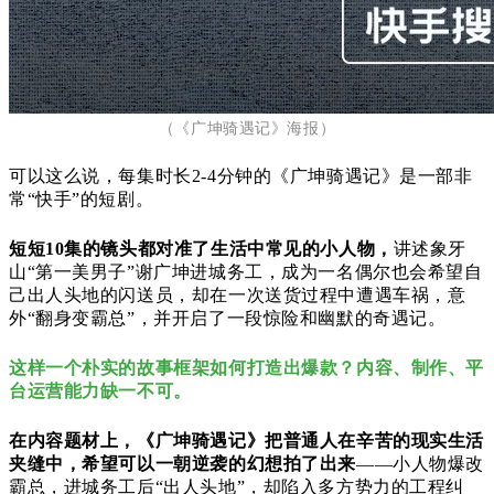
（《广坤骑遇记》海报）
可以这么说，
每集时长2-4分钟的
《广坤骑遇记》是一部非
常“快手”的短剧。
短短10集的镜头都对准了生活中常见的小人物，
讲述
象牙
山“第一美男子”谢广坤进城务工，成为一名偶尔也会希望自
己出人头地的闪送员，却在一次送货过程中遭遇
车祸，意
外“翻身变霸总”，并开启了一段惊险和幽默的奇遇记。
这样一个朴实的故事框架如何打造出爆款？内容、制作、平
台运营能力缺一不可。
在内容题材上，
《广坤骑遇记》把普通人在辛苦的现实生活
夹缝中，希望可以一朝逆袭的幻想拍了出来
——
小人物爆改
霸总，进城务工后“出人头地”，却陷入多方势力的工程纠