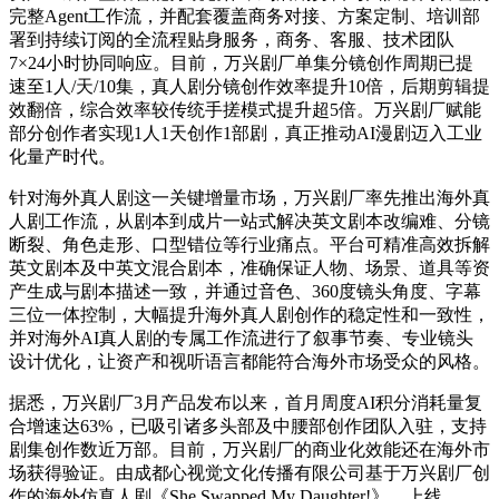
完整Agent工作流，并配套覆盖商务对接、方案定制、培训部
署到持续订阅的全流程贴身服务，商务、客服、技术团队
7×24小时协同响应。目前，万兴剧厂单集分镜创作周期已提
速至1人/天/10集，真人剧分镜创作效率提升10倍，后期剪辑提
效翻倍，综合效率较传统手搓模式提升超5倍。万兴剧厂赋能
部分创作者实现1人1天创作1部剧，真正推动AI漫剧迈入工业
化量产时代。
针对海外真人剧这一关键增量市场，万兴剧厂率先推出海外真
人剧工作流，从剧本到成片一站式解决英文剧本改编难、分镜
断裂、角色走形、口型错位等行业痛点。平台可精准高效拆解
英文剧本及中英文混合剧本，准确保证人物、场景、道具等资
产生成与剧本描述一致，并通过音色、360度镜头角度、字幕
三位一体控制，大幅提升海外真人剧创作的稳定性和一致性，
并对海外AI真人剧的专属工作流进行了叙事节奏、专业镜头
设计优化，让资产和视听语言都能符合海外市场受众的风格。
据悉，万兴剧厂3月产品发布以来，首月周度AI积分消耗量复
合增速达63%，已吸引诸多头部及中腰部创作团队入驻，支持
剧集创作数近万部。目前，万兴剧厂的商业化效能还在海外市
场获得验证。由成都心视觉文化传播有限公司基于万兴剧厂创
作的海外仿真人剧《She Swapped My Daughter!》，上线