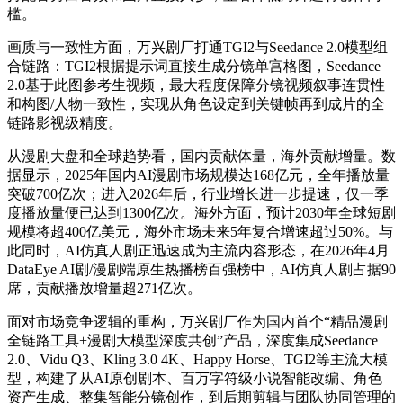
槛。
画质与一致性方面，万兴剧厂打通TGI2与Seedance 2.0模型组
合链路：TGI2根据提示词直接生成分镜单宫格图，Seedance
2.0基于此图参考生视频，最大程度保障分镜视频叙事连贯性
和构图/人物一致性，实现从角色设定到关键帧再到成片的全
链路影视级精度。
从漫剧大盘和全球趋势看，国内贡献体量，海外贡献增量。数
据显示，2025年国内AI漫剧市场规模达168亿元，全年播放量
突破700亿次；进入2026年后，行业增长进一步提速，仅一季
度播放量便已达到1300亿次。海外方面，预计2030年全球短剧
规模将超400亿美元，海外市场未来5年复合增速超过50%。与
此同时，AI仿真人剧正迅速成为主流内容形态，在2026年4月
DataEye AI剧/漫剧端原生热播榜百强榜中，AI仿真人剧占据90
席，贡献播放增量超271亿次。
面对市场竞争逻辑的重构，万兴剧厂作为国内首个“精品漫剧
全链路工具+漫剧大模型深度共创”产品，深度集成Seedance
2.0、Vidu Q3、Kling 3.0 4K、Happy Horse、TGI2等主流大模
型，构建了从AI原创剧本、百万字符级小说智能改编、角色
资产生成、整集智能分镜创作，到后期剪辑与团队协同管理的