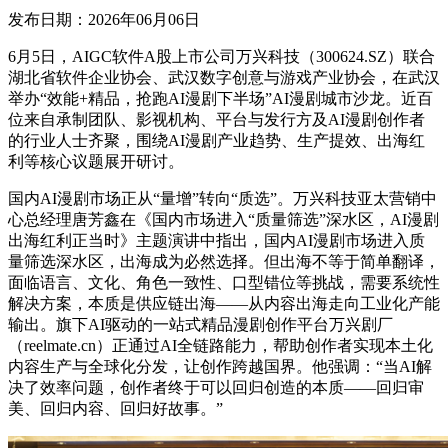
发布日期：2026年06月06日
6月5日，AIGC软件A股上市公司万兴科技（300624.SZ）联合
湖北省软件企业协会、武汉数字创意与游戏产业协会，在武汉
举办“效能+精品，抢跑AI漫剧下半场”AI漫剧城市沙龙。近百
位来自承制团队、影视机构、平台与发行方及AI漫剧创作者
的行业人士齐聚，围绕AI漫剧产业趋势、生产提效、出海红
利等核心议题展开研讨。
国内AI漫剧市场正从“量增”转向“质选”。万兴科技亚太营销中
心总经理唐芳鑫在《国内市场进入“质量筛选”深水区，AI漫剧
出海红利正当时》主题演讲中指出，国内AI漫剧市场进入质
量筛选深水区，出海成为必然选择。但出海不等于简单翻译，
面临语言、文化、角色一致性、口型错位等挑战，需要系统性
解决方案，本质是供应链出海——从内容出海走向工业化产能
输出。旗下AI驱动的一站式精品漫剧创作平台万兴剧厂
（reelmate.cn）正通过AI全链路能力，帮助创作者实现本土化
内容生产与全球化分发，让创作跨越国界。他强调：“当AI解
决了效率问题，创作者终于可以回归创造的本质——回归审
美、回归内容、回归好故事。”