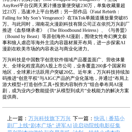
AnyReel平台仅两天累计播放量便突破230万，单集收藏量超
过23万，迅速冲上平台热榜；另一部作品《Fatal Rebirth：
Falling for My Son’s Vengeance》在TikTok单频道播放量突破85
万。与此同时，湖南花火漫剧科技有限公司正在依托万兴剧厂
推进《血祭继承者》（The Bloodbound Heiress）、《与兽盟》
（Bound by Beast）等原创海外AI漫剧，围绕女性奇幻爽文叙
事和狼人虐恋等海外主流内容题材展开布局，进一步探索AI
漫剧在欧美市场的内容表达与商业化潜力。
万兴科技是中国数字创意软件领域产品覆盖面广、营收体量
大、全球化程度高的A股上市公司，业务覆盖200多个国家和
地区，全球累计活跃用户突破20亿。近年来，万兴科技持续加
码推进“创意平权”与AIGC产品的产业化落地，并通过“布局上
游大模型+打造创作工具+投资内容制作方”组合拳布局AI漫
剧，成为业内少数能提供“从模型到成片”全栈能力的解决方案
提供商。
上一篇：
万兴科技旗下万兴
下一篇：
快讯 | 番茄小
剧厂上线“剧本广场” 进军AI
说启动院线电影征集