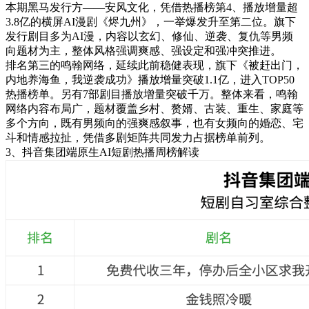
本期黑马发行方——安风文化，凭借热播榜第4、播放增量超
3.8亿的横屏AI漫剧《烬九州》，一举爆发升至第二位。旗下
发行剧目多为AI漫，内容以玄幻、修仙、逆袭、复仇等男频
向题材为主，整体风格强调爽感、强设定和强冲突推进。
排名第三的鸣翰网络，延续此前稳健表现，旗下《被赶出门，
内地养海鱼，我逆袭成功》播放增量突破1.1亿，进入TOP50
热播
榜单。另有7部剧目播放增量突破千万。整体来看，鸣翰
网络内容布局广，题材覆盖乡村、赘婿、古装、重生、家庭等
多个方向，既有男频向的强爽感叙事，也有女频向的婚恋、宅
斗和情感拉扯，凭借多剧矩阵共同发力占据榜单前列。
3、抖音集团端原生AI短剧热播周榜解读