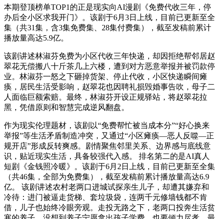
本期登顶榜单TOP1的正是现实向AI漫剧《免费代收三年，停
办后全小区求我开门》。该剧于6月3日上线，目前已更新至全
集（共31集，含3集免费集、28集付费集），截至发稿前累计
播放量高达5.9亿。
该剧讲述林淑芬免费为小区代收三年快递，却因拒绝帮邻居赵
翠花无偿搬八十斤茶几上六楼，遭到对方恶意举报并被罚款停
业。林淑芬一怒之下砸掉货架、停止代收，小区快递瞬间瘫
痪，居民生活受影响，赵翠花也因聘礼损毁婚事告吹，母子二
人面临巨额索赔。最终，林淑芬开设正规驿站，将赵翠花拉
黑，凭借原则和智慧完成逆风翻盘。
作为现实伦理题材，该剧以“免费帮忙被当成本分”“好心换来
举报”等生活矛盾制造冲突，又通过“小区瘫痪—恶人反噬—正
规开店”形成反转爽感。剧情聚焦邻里关系、边界感与底线意
识，贴近现实生活，具备较强代入感。 排名第二的是AI真人
短剧《金钱照冷暖》。该剧于6月2日上线，目前已更新至全集
（共46集，全部为免费集），截至发稿前累计播放量高达6.9
亿。 该剧讲述农村老两口进城试探亲生儿子，却遭其嫌弃和
冷待：进门被逼走货梯、套垃圾袋，连两千元修墙钱都不肯
借，儿子也始终冷眼旁观。走投无路之下，老两口投奔生活贫
寒的养子，没想到养子宁愿拿出孩子学费，也要倾力尽孝。最