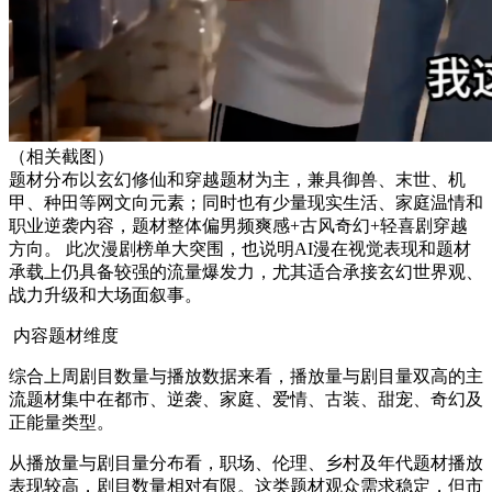
（相关截图
）
题材分布以玄幻修仙和穿越题材为主，兼具御兽、末世、机
甲、种田等网文向元素；同时也有少量现实生活、家庭温情和
职业逆袭内容，题材整体偏男频爽感+古风奇幻+轻喜剧穿越
方向。 此次漫剧榜单大突围，也说明AI漫在视觉表现和题材
承载上仍具备较强的流量爆发力，尤其适合承接玄幻世界观、
战力升级和大场面叙事。
内容题材维度
综合上周剧目数量与播放数据来看，播放量与
剧目
量双高的主
流题材集中在
都市、逆袭、家庭、爱情、古装、甜宠、奇幻及
正能量类型。
从播放量与剧目量分布看，职场、伦理、乡村及年代题材播放
表现较高，剧目数量相对有限
。这类题材观众需求稳定，但市