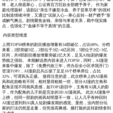
终，老人彻底寒心，公证将百万巨款全部赠予养子。 作为家
庭伦理题材，该剧以“亲生子嫌贫冷血、养子贫寒尽孝”的强对
比制造情绪冲突，又通过“试探人心—寒心反转—财产赠予”形
成解气爽点。剧情聚焦金钱、亲情与孝道关系，戳中现实痛
点，也强化了“血缘不等于真情”的主题。
内容类型维度
上周TOP50榜单的剧目播放增量有34部破亿，占比68%。分档
来看，2部突破5亿，2部位于3亿~4亿区间，5部位于2亿~3亿
区间，共9部剧目
播放增量突破2亿大关，足见AI短剧的爆发
势能之强劲。
本期解说类内容未进入TOP50，同时，AI漫迎
来集中爆发，除了《免费代收三年，停办后全小区求我开门》
登顶TOP1
，AI漫剧总共占据了足足16个榜单席位，占比
32%，可谓风头正盛。 值得注意的是，此次榜单上的AI漫画
风和此前略有不同，相对显得粗糙一些，部分AI漫的主角和
配角呈现不同画风质感，如TOP1剧目中，主角有AI真人的影
子，作为配角的儿子则是完全的3D AI漫画风。 此次AI漫集中
上榜，但同一部剧的
画风却明显不一致，让人
几乎有种回到
AI漫过渡到到AI真人短剧爆发期的感觉。显然，业内部分玩
家的打法仍然是走量，但凭借高爽感、频打脸的反转剧情拿到