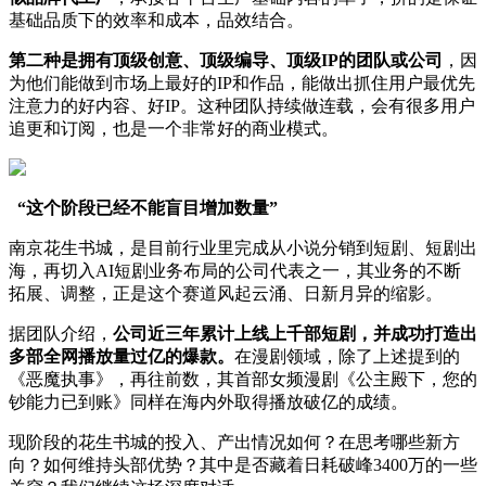
基础品质下的效率和成本，品效结合。
第二种是拥有顶级创意、顶级编导、顶级IP的团队或公司
，因
为他们能做到市场上最好的IP和作品，能做出抓住用户最优先
注意力的好内容、好IP。这种团队持续做连载，会有很多用户
追更和订阅，也是一个非常好的商业模式。
“这个阶段已经不能盲目增加数量”
南京花生书城，是目前行业里完成从小说分销到短剧、短剧出
海，再切入AI短剧业务布局的公司代表之一，其业务的不断
拓展、调整，正是这个赛道风起云涌、日新月异的缩影。
据团队介绍，
公司近三年累计上线上千部短剧，并成功打造出
多部全网播放量过亿的爆款。
在漫剧领域，除了上述提到的
《恶魔执事》，再往前数，其首部女频漫剧《公主殿下，您的
钞能力已到账》同样在海内外取得播放破亿的成绩。
现阶段的花生书城的投入、产出情况如何？在思考哪些新方
向？如何维持头部优势？其中是否藏着日耗破峰3400万的一些