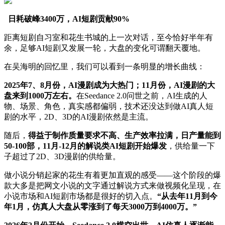
日耗破峰3400万，AI短剧贡献90%
距离短剧自习室和花生书城的上一次对话，至今恰好半年有
余，足够AI短剧又发展一轮，大盘的变化可谓翻天覆地。
在吴海明的回忆里，我们可以看到一条明显的增长曲线：
2025年7、8月份，AI漫剧成为大热门；11月份，AI漫剧的大
盘来到1000万左右。
在Seedance 2.0问世之前，AI生成的人
物、场景、角色，真实感都偏弱，技术还没达到做AI真人短
剧的水平，2D、3D的AI漫剧依然是主流。
随后，
得益于制作质量要求不高、生产效率拉满，日产量能到
50-100部，11月-12月的解说类AI短剧开始爆发
，供给量一下
子超过了2D、3D漫剧的供给量。
做小说分销起家的花生有着更加直观的感受——这个阶段的爆
款大多是把网文小说的文字通过解说方式来做视频化呈现，在
小说市场和AI短剧市场都是很好的切入点。
“从去年11月到今
年1月，仿真人大盘从零涨到了每天3000万到4000万。”