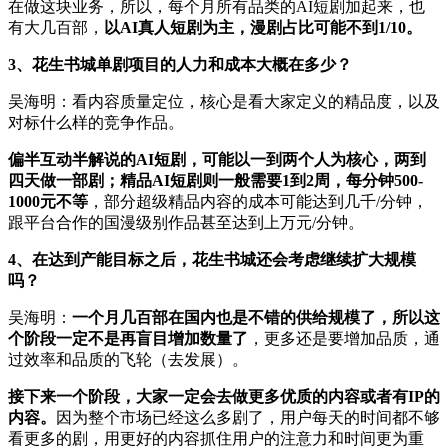
在做这块业务，所以，每个月所有品类的AI短剧加起来，也
有大几百部，
以AI真人短剧为主，漫剧占比可能不到1/10。
3、花生书城单剧项目的人力和成本大概在多少？
吴海明：看内容质量定位，核心是看大家定义的精品度，以及
对标什么样的竞争作品。
偏半互动半解说的AI短剧，可能以一到两个人为核心，两到
四天做一部剧；精品AI短剧则一般需要1到2周，每分钟500-
1000元不等
，部分超级精品内容的成本可能达到几千/分钟，
跟平台合作的国漫级别作品甚至达到上万元/分钟。
4、在达到产能目标之后，花生书城还会考虑继续扩大规模
吗？
吴海明：
一个月几百部在国内也是不错的供给规模了，所以这
个阶段一定不是再盲目增加数量了
，更多还是要增加品质，通
过效率和品质的飞轮（去发展）。
接下来一个阶段，大家一定会去做更多优质的内容或者有IP的
内容。
因为整个市场已经这么多剧了，用户每天的时间都不够
看更多的剧，用更好的内容抓住用户的注意力和时间更为重