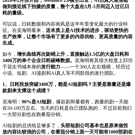
2026年2月份开始，Seedance 2.0横空出世，AI仿真人逐渐能
做到接近线下拍摄的质量，整个大盘在3月-5月间迈入过亿日
耗的量级。
可以说，日耗数据和内容画风是这半年里变化最大的行业特
征。在吴海明看来，
这本质上是AI技术的进步，驱动更快的
生产效率，让整个市场有了更多的内容供给、更高质量的内容
生成。
如今，
增长曲线再次陡峭上升，直接触达1.5亿的大盘日耗和
3400万的单个企业日耗破峰数据。
吴海明将其很大程度上归功
于花生书城本身的
发行能力
——一个300人左右规模，经历过
小说、短剧、AI漫剧和AI真人等不同阶段的发行团队。
1、日耗投放突破3400万，都是AI短剧吗？主要是靠量还是爆
款剧来支撑这个成绩？
吴海明：
90%是AI短剧
，爆款剧和量都有，跑量的剧一天能
在50-100万左右。当天的日耗是自己团队跑的，不过目前我们
一大部分剧也在跑番茄分销。
AI短剧的总供给足够多了，
头部短剧公司基本也是原来做投
放内容比较强的公司，在番茄分销上面一天可能有1000部剧在