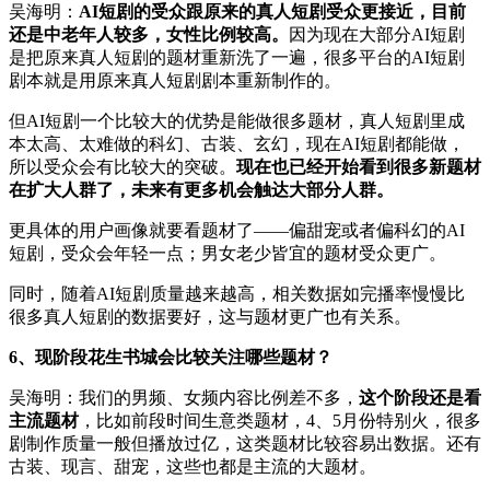
吴海明：
AI短剧的受众跟原来的真人短剧受众更接近，目前
还是中老年人较多，女性比例较高。
因为现在大部分AI短剧
是把原来真人短剧的题材重新洗了一遍，很多平台的AI短剧
剧本就是用原来真人短剧剧本重新制作的。
但AI短剧一个比较大的优势是能做很多题材，真人短剧里成
本太高、太难做的科幻、古装、玄幻，现在AI短剧都能做，
所以受众会有比较大的突破。
现在也已经开始看到很多新题材
在扩大人群了，未来有更多机会触达大部分人群。
更具体的用户画像就要看题材了——偏甜宠或者偏科幻的AI
短剧，受众会年轻一点；男女老少皆宜的题材受众更广。
同时，随着AI短剧质量越来越高，相关数据如完播率慢慢比
很多真人短剧的数据要好，这与题材更广也有关系。
6、现阶段花生书城会比较关注哪些题材？
吴海明：我们的男频、女频内容比例差不多，
这个阶段还是看
主流题材
，比如前段时间生意类题材，4、5月份特别火，很多
剧制作质量一般但播放过亿，这类题材比较容易出数据。还有
古装、现言、甜宠，这些也都是主流的大题材。