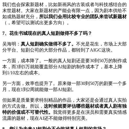
我们也会探索新题材，比如新画风的古装或者与科技感结合的
末世题材。大家在新题材的产能会有限一点，因为剧本供给不
如成熟题材充分，
所以我们会用比较专业的团队来尝试新题材
（，希望可以测试出更多方向）。
7、花生书城现在的真人短剧做得不多了吗？
吴海明：
真人短剧确实做得不多了。
不光是花生，市场上大部
分平台、短剧公司的大部分作品，都转到了AIGC这块。
一方面，成本降了。一般的真人短剧还是要30到50万的制作成
本，而3到5万就能覆盖部分AI短剧的制作成本了，基本上降
到1/10左右的成本。
另一方面，效率也提升了。原来做一部30到50万的剧要一个多
月，现在1到2周就能做一部AI短剧。
但如果是质量要求特别精品的作品，大家还是会通过真人实拍
的方式去做。所以，
这时候就要评估哪些题材或者真人剧有独
特的价值或不可替代性。
我觉得更多是在演员和需要真实情感
流露的题材，现在AI还不能做得特别完美。
8、您认为未来AI短剧会不会吃掉真人短剧的市场？