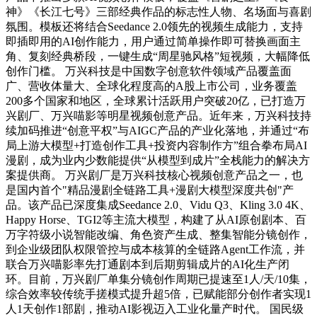
神》《长江七号》三部经典作品的标志性人物、名场面与喜剧
氛围。模板还将结合Seedance 2.0领先的视频生成能力，支持
即插即用的AI创作能力，用户通过简单操作即可替换画面主
角、复刻经典桥段，一键生成“周星驰风格”短视频，大幅降低
创作门槛。 万兴科技是中国数字创意软件领域产品覆盖面
广、营收体量大、全球化程度高的A股上市公司，业务覆盖
200多个国家和地区，全球累计活跃用户突破20亿，已打造万
兴剧厂、万兴喵影等明星视频创意产品。近年来，万兴科技持
续加码推进“创意平权”与AIGC产品的产业化落地，并通过“布
局上游大模型+打造创作工具+投资内容制作方”组合拳布局AI
漫剧，成为业内少数能提供“从模型到成片”全栈能力的解决方
案提供商。 万兴剧厂是万兴科技核心视频创意产品之一，也
是国内首个"精品漫剧全链路工具+漫剧大模型深度共创"产
品。该产品已深度集成Seedance 2.0、Vidu Q3、Kling 3.0 4K、
Happy Horse、TGI2等主流大模型，构建了从AI原创剧本、百
万字符级小说智能改编、角色资产生成、整集智能分镜创作，
到企业级团队权限管控与成本核算的全链路Agent工作流，并
联合万兴喵影率先打通剧本到后期剪辑成片的AI化生产闭
环。目前，万兴剧厂单集分镜创作周期已提速至1人/天/10集，
综合效率较传统手搓模式提升超5倍，已赋能部分创作者实现1
人1天创作1部剧，推动AI影视迈入工业化量产时代。 国民级