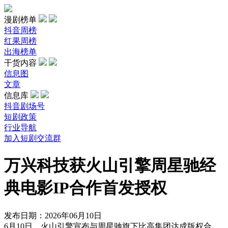
漫剧榜单
抖音周榜
红果周榜
出海榜单
干货内容
信息图
文章
信息库
抖音剧场号
短剧政策
行业导航
加入短剧交流群
万兴科技获火山引擎周星驰经
典电影IP合作首发授权
发布日期：2026年06月10日
6月10日，火山引擎宣布与周星驰旗下比高集团达成版权合