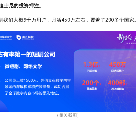
了迪士尼的投资押注。
看到我们大概
9
千万用户，月活
450
万左右，覆盖了
200
多个国家
（相关截图
）