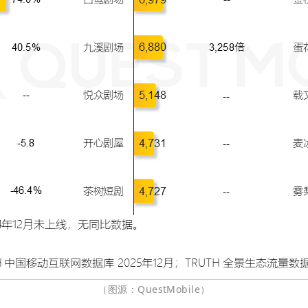
（图源：QuestMobile）