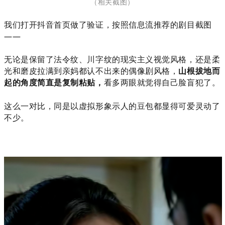
（相关截图
）
我们打开抖音首页做了验证，按照信息流推荐的剧目截图
——
无论是保留了法令纹、川字纹的
现实主义视觉风格，还是柔
光和磨皮拉满到亲妈都认不出来的
偶像剧风格，
山根拔地而
起的角度简直是复制粘贴，
看多两眼就觉得自己脸盲犯了。
这么一对比，同是以虚拟形象示人的豆包都显得可爱灵动了
不少。