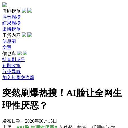
漫剧榜单
抖音周榜
红果周榜
出海榜单
干货内容
信息图
文章
信息库
抖音剧场号
短剧政策
行业导航
加入短剧交流群
突然刷爆热搜！AI脸让全网生
理性厌恶？
发布日期：2026年06月15日
上周，
#AI脸 生理性厌恶#
突然登上热搜，话题阅读超