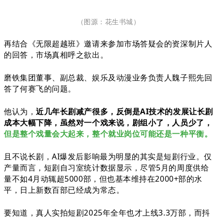
（图源：花生书城
）
再结合《无限超越班》邀请来参加市场答疑会
的资深制片人
的回答，市场真相呼之欲出。
磨铁集团董事、副总裁、娱乐及动漫业务负责人魏子熙先回
答了何赛飞的问题。
他认为，
近几年长剧减产很多，反倒是AI技术的发展让长剧
成本大幅下降，虽然对一个戏来说，剧组小了，人员少了，
但是整个戏量会大起来，整个就业岗位可能还是一种平衡。
且不说长剧，AI爆发后影响最为明显的其实是短剧行业。仅
产量而言，短剧自习室统计数据显示，尽管5月的周度供给
量不如4月动辄超5000部，但也基本维持在2000+部的水
平，日上新数百部已经成为常态。
要知道，真人实拍短剧2025年全年也才上线3.3万部，而抖