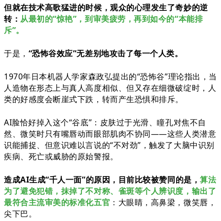
但就在技术高歌猛进的时候，观众的心理发生了奇妙的逆
转：
从最初的“惊艳”，到审美疲劳，再到如今的“本能排
斥”。
于是，
“恐怖谷效应”无差别地攻击了每一个人类。
1970年日本机器人学家森政弘提出的“恐怖谷”理论指出，当
人造物在形态上与真人高度相似、但又存在细微破绽时，人
类的好感度会断崖式下跌，转而产生恐惧和排斥。
AI脸恰好掉入这个“谷底”：皮肤过于光滑、瞳孔对焦不自
然、微笑时只有嘴唇动而眼部肌肉不协同——这些人类潜意
识能捕捉、但意识难以言说的“不对劲”，触发了大脑中识别
疾病、死亡或威胁的原始警报。
造成AI生成“千人一面”的原因，目前比较被赞同的是，
算法
为了避免犯错，抹掉了不对称、雀斑等个人辨识度，输出了
最符合主流审美的标准化五官
：大眼睛，高鼻梁，微笑唇，
尖下巴。