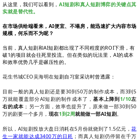
从这里，我们可以看到，
AI短剧和真人短剧博弈的关键点其
实就是替代性。
在市场供给端看来，AI便宜、不塌房，能迅速扩大内容市场
规模，何乐而不为呢？
当前，真人短剧和AI短剧都出现了不同程度的ROI下滑，有
破1的项目就会往死里投流。但在类似的玩法里，AI的成本
和效率优势几乎是碾压性的。
花生书城CEO吴海明在
短剧自习室采访时曾透露：
目前一般的真人短剧还是要30到50万的制作成本，而3到5
万就能覆盖部分AI短剧的
制作成本了，
基本上降到
1/10
左
右的成本
；另一方面，效率也提升了，原来做一部30到50
万的剧要一个多月，
现在
1到2周
就能做一部AI短剧
。
所以，AI短剧投放大盘日消耗在5月份就烧到了1.5亿元，
花
生一家就能达成3400万的日耗
；而真人短剧仍停留在千万