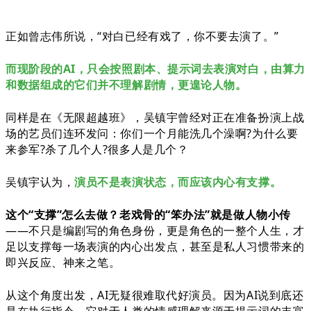
正如曾志伟所说，“对白已经有戏了，你不要去演了。”
而现阶段的AI，只会按照剧本、提示词去表演对白，由算力
和数据组成的它们并不理解剧情，更遑论人物。
同样是在《无限超越班》，吴镇宇曾经对正在准备扮演上战
场的艺员们连环发问：
你们一个月能洗几个澡啊?
为什么要
来参军?
杀了几个人?很多人是几个？
吴镇宇认为，
演员不是表演状态，而应该内心有支撑。
这个“支撑”怎么去做？老戏骨的“笨办法”就是做人物小传
——不只是编剧写的角色身份，更是角色的一整个人生，才
足以支撑每一场表演的内心出发点，甚至是私人习惯带来的
即兴反应、神来之笔。
从这个角度出发，AI无疑很难取代好演员。因为AI说到底还
是在执行指令，它对于人类的情感理解来源于提示词的丰富