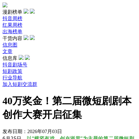
漫剧榜单
抖音周榜
红果周榜
出海榜单
干货内容
信息图
文章
信息库
抖音剧场号
短剧政策
行业导航
加入短剧交流群
40万奖金！第二届微短剧剧本
创作大赛开启征集
发布日期：2026年07月03日
6月25日，
以“横竖有戏，创在浙里”为主题
的
第二届微短剧