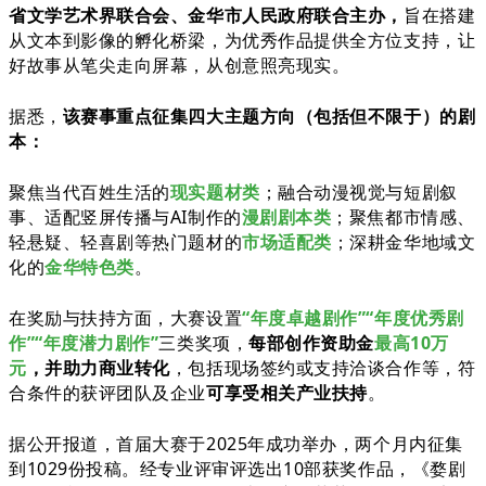
省文学艺术界联合会、金华市人民政府联合主办
，
旨在
搭建
从文本到影像的孵化桥梁，为优秀作品提供全方位支持，让
好故事从笔尖走向屏幕，从创意照亮现实。
据悉，
该赛事重点征集四大主题方向（包括但不限于）的剧
本：
聚焦当代百姓生活的
现实题材类
；融合动漫视觉与短剧叙
事、适配竖屏传播与AI制作的
漫剧剧本类
；聚焦都市情感、
轻悬疑、轻喜剧等热门题材的
市场适配类
；深耕金华地域文
化的
金华特色类
。
在奖励与扶持方面，大赛设置
“年度卓越剧作”“年度优秀剧
作”“年度潜力剧作”
三类奖项，
每部创作资助金
最高10万
元
，并助力商业转化
，包括现场签约或支持洽谈合作等，符
合条件的获评团队及企业
可享受相关产业扶持
。
据公开报道，首届大赛于2025年成功举办，两个月内征集
到1029份投稿。经专业评审评选出10部获奖作品，《婺剧