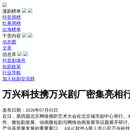
漫剧榜单
抖音周榜
红果周榜
出海榜单
干货内容
信息图
文章
信息库
抖音剧场号
短剧政策
行业导航
加入短剧交流群
万兴科技携万兴剧厂密集亮相行
发布日期：2026年07月05日
近日，第四届北京网络视听艺术大会在北京城市副中心举行。本
作、微短剧发展、动画微短剧与网络动画发展等议题展开研讨。大
产业高质量发展的重要窗口。 AIGC软件A股上市公司万兴科技（3