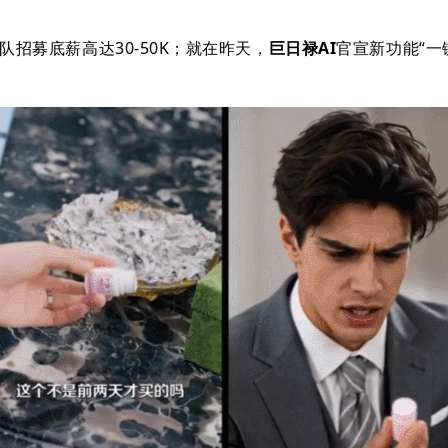
招募底薪高达30-50K；就在昨天，
巨日禄AI
官宣
新功能“
一