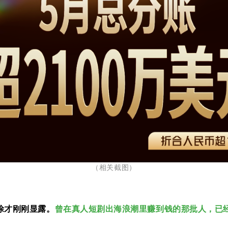
（相关截图
）
涂才刚刚显露。
曾在真人短剧出海浪潮里赚到钱的那批人，已经