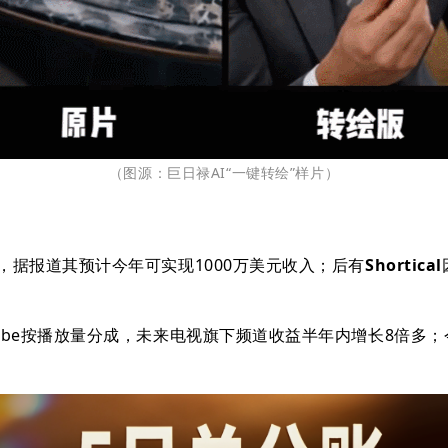
（图源：巨日禄AI“一键转绘”样片
）
资，据报道其
预计今年可实现1000万美元收入；后有
Shortical
ube按播放量分
成，
未来电视旗下频道收益半年内增长8倍多
；