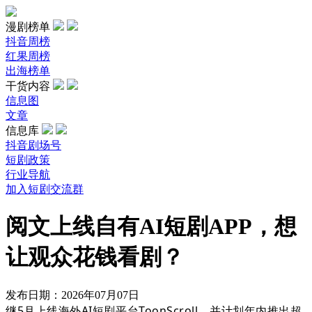
漫剧榜单
抖音周榜
红果周榜
出海榜单
干货内容
信息图
文章
信息库
抖音剧场号
短剧政策
行业导航
加入短剧交流群
阅文上线自有AI短剧APP，想
让观众花钱看剧？
发布日期：2026年07月07日
继5月
上线海外AI短剧平台ToonScroll，并计划年内推出超