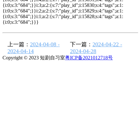
{i:0;s:3:"684";}}i:3;a:2:{s:7:"play_id";i:15830;s:4:"tags";a:1:
{i:0;s:3:"684";}}i:2;a:2:{s:7:"play_id";i:15829;s:4:"tags";a:1:
{i:0;s:3:"684";}}i:1;a:2:{s:7:"play_id";i:15828;s:4:"tags";a:1:
{i:0;s:3:"684";}}}
上一篇：
2024-04-08 -
下一篇：
2024-04-22 -
2024-04-14
2024-04-28
Copyright © 2023 短剧自习室
粤ICP备2021012718号